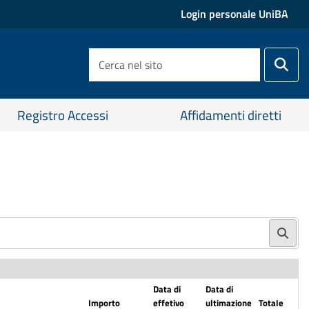
Login personale UniBA
C
R
e
i
r
c
c
e
Registro Accessi
Affidamenti diretti
a
r
n
c
e
a
l
a
s
v
i
a
t
n
o
z
a
t
Data di
Data di
a
Importo
effetivo
ultimazione
Totale