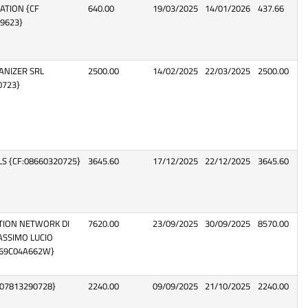
RATION {CF
640.00
19/03/2025
14/01/2026
437.66
89623}
NIZER SRL
2500.00
14/02/2025
22/03/2025
2500.00
0723}
LS {CF:08660320725}
3645.60
17/12/2025
22/12/2025
3645.60
ION NETWORK DI
7620.00
23/09/2025
30/09/2025
8570.00
MASSIMO LUCIO
69C04A662W}
CF:07813290728}
2240.00
09/09/2025
21/10/2025
2240.00