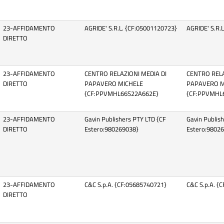
23-AFFIDAMENTO
AGRIDE' S.R.L. {CF:05001120723}
AGRIDE' S.R.
DIRETTO
23-AFFIDAMENTO
CENTRO RELAZIONI MEDIA DI
CENTRO RELA
DIRETTO
PAPAVERO MICHELE
PAPAVERO M
{CF:PPVMHL66S22A662E}
{CF:PPVMHL
23-AFFIDAMENTO
Gavin Publishers PTY LTD {CF
Gavin Publis
DIRETTO
Estero:980269038}
Estero:9802
23-AFFIDAMENTO
C&C S.p.A. {CF:05685740721}
C&C S.p.A. {
DIRETTO