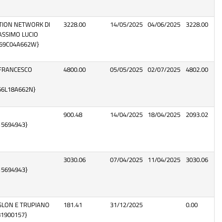
ION NETWORK DI
3228.00
14/05/2025
04/06/2025
3228.00
MASSIMO LUCIO
69C04A662W}
 FRANCESCO
4800.00
05/05/2025
02/07/2025
4802.00
66L18A662N}
900.48
14/04/2025
18/04/2025
2093.02
15694943}
3030.06
07/04/2025
11/04/2025
3030.06
15694943}
ISLON E TRUPIANO
181.41
31/12/2025
0.00
181900157}