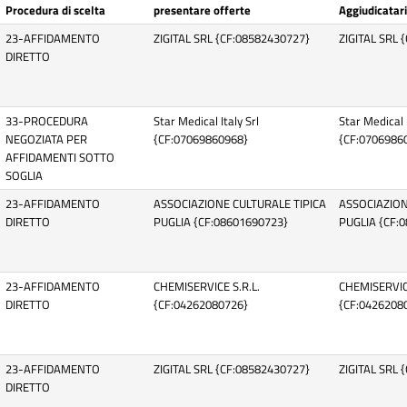
Procedura di scelta
presentare offerte
Aggiudicatar
23-AFFIDAMENTO
ZIGITAL SRL {CF:08582430727}
ZIGITAL SRL 
DIRETTO
33-PROCEDURA
Star Medical Italy Srl
Star Medical I
NEGOZIATA PER
{CF:07069860968}
{CF:0706986
AFFIDAMENTI SOTTO
SOGLIA
23-AFFIDAMENTO
ASSOCIAZIONE CULTURALE TIPICA
ASSOCIAZION
DIRETTO
PUGLIA {CF:08601690723}
PUGLIA {CF:
23-AFFIDAMENTO
CHEMISERVICE S.R.L.
CHEMISERVICE
DIRETTO
{CF:04262080726}
{CF:0426208
23-AFFIDAMENTO
ZIGITAL SRL {CF:08582430727}
ZIGITAL SRL 
DIRETTO