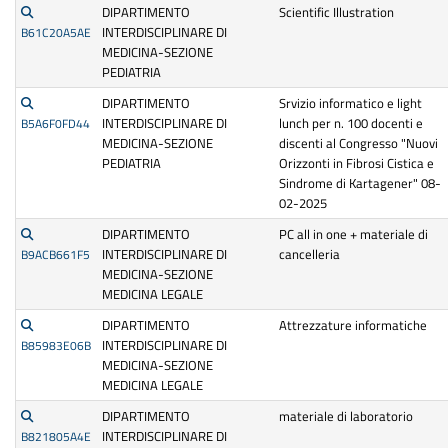
DIPARTIMENTO
Scientific Illustration
INTERDISCIPLINARE DI
B61C20A5AE
MEDICINA-SEZIONE
PEDIATRIA
DIPARTIMENTO
Srvizio informatico e light
INTERDISCIPLINARE DI
lunch per n. 100 docenti e
B5A6F0FD44
MEDICINA-SEZIONE
discenti al Congresso "Nuovi
PEDIATRIA
Orizzonti in Fibrosi Cistica e
Sindrome di Kartagener" 08-
02-2025
DIPARTIMENTO
PC all in one + materiale di
INTERDISCIPLINARE DI
cancelleria
B9ACB661F5
MEDICINA-SEZIONE
MEDICINA LEGALE
DIPARTIMENTO
Attrezzature informatiche
INTERDISCIPLINARE DI
B85983E06B
MEDICINA-SEZIONE
MEDICINA LEGALE
DIPARTIMENTO
materiale di laboratorio
INTERDISCIPLINARE DI
B821805A4E