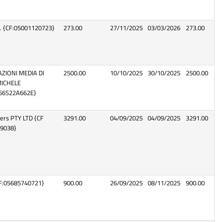
L. {CF:05001120723}
273.00
27/11/2025
03/03/2026
273.00
ZIONI MEDIA DI
2500.00
10/10/2025
30/10/2025
2500.00
ICHELE
66S22A662E}
hers PTY LTD {CF
3291.00
04/09/2025
04/09/2025
3291.00
69038}
CF:05685740721}
900.00
26/09/2025
08/11/2025
900.00