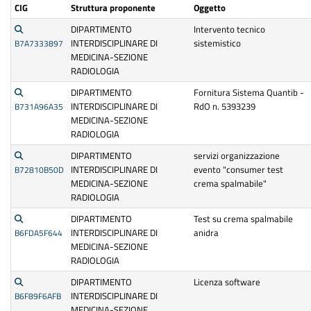
CIG
Struttura proponente
Oggetto
DIPARTIMENTO
Intervento tecnico
INTERDISCIPLINARE DI
sistemistico
B7A7333897
MEDICINA-SEZIONE
RADIOLOGIA
DIPARTIMENTO
Fornitura Sistema Quantib -
INTERDISCIPLINARE DI
RdO n. 5393239
B731A96A35
MEDICINA-SEZIONE
RADIOLOGIA
DIPARTIMENTO
servizi organizzazione
INTERDISCIPLINARE DI
evento "consumer test
B72810B50D
MEDICINA-SEZIONE
crema spalmabile"
RADIOLOGIA
DIPARTIMENTO
Test su crema spalmabile
INTERDISCIPLINARE DI
anidra
B6FDA5F644
MEDICINA-SEZIONE
RADIOLOGIA
DIPARTIMENTO
Licenza software
INTERDISCIPLINARE DI
B6F89F6AFB
MEDICINA-SEZIONE