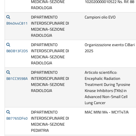
MEDICINA-SEZIONE
102020000010522 Ns. Rif. 88
RADIOLOGIA
DIPARTIMENTO
Campioni olio EVO
INTERDISCIPLINARE DI
B94044C811
MEDICINA-SEZIONE
RADIOLOGIA
DIPARTIMENTO
Organizzazione evento CiBari
INTERDISCIPLINARE DI
2025
B8DB13F2D5
MEDICINA-SEZIONE
RADIOLOGIA
DIPARTIMENTO
Articolo scientifico:
INTERDISCIPLINARE DI
Encephalic Radiation
B81CC9598A
MEDICINA-SEZIONE
Treatment During Tyrosine
RADIOLOGIA
Kinase Inhibitors (TKIs) in
Advanced Non-Small Cell
Lung Cancer
DIPARTIMENTO
MAC MINI M4 - MCYT4T/A
INTERDISCIPLINARE DI
B87765DF40
MEDICINA-SEZIONE
PEDIATRIA