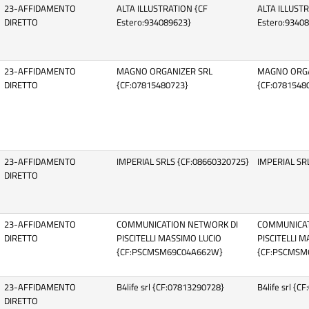
23-AFFIDAMENTO
ALTA ILLUSTRATION {CF
ALTA ILLUST
DIRETTO
Estero:934089623}
Estero:9340
23-AFFIDAMENTO
MAGNO ORGANIZER SRL
MAGNO ORGA
DIRETTO
{CF:07815480723}
{CF:0781548
23-AFFIDAMENTO
IMPERIAL SRLS {CF:08660320725}
IMPERIAL SR
DIRETTO
23-AFFIDAMENTO
COMMUNICATION NETWORK DI
COMMUNICAT
DIRETTO
PISCITELLI MASSIMO LUCIO
PISCITELLI 
{CF:PSCMSM69C04A662W}
{CF:PSCMSM
23-AFFIDAMENTO
B4life srl {CF:07813290728}
B4life srl {
DIRETTO