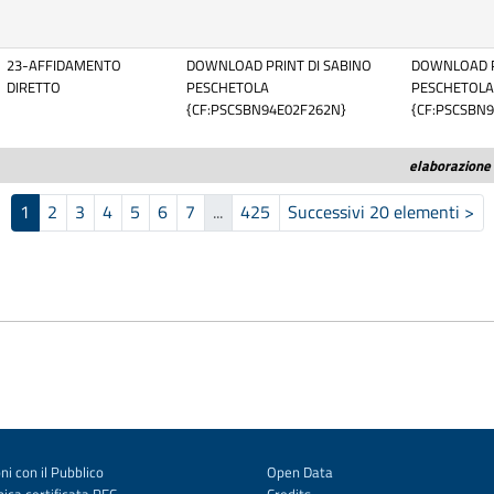
23-AFFIDAMENTO
DOWNLOAD PRINT DI SABINO
DOWNLOAD P
DIRETTO
PESCHETOLA
PESCHETOLA
{CF:PSCSBN94E02F262N}
{CF:PSCSBN
elaborazione 
1
2
3
4
5
6
7
...
425
Successivi 20 elementi
>
(corrente)
ni con il Pubblico
Open Data