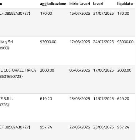
…
io
aggiudicazione
inizio Lavori
lavori
liquidato
{CF:08582430727}
170.00
15/07/2025
31/07/2025
170.00
taly Srl
93000.00
17/06/2025
24/07/2025
93000.00
0968}
E CULTURALE TIPICA
2000.00
05/06/2025
17/06/2025
2000.00
08601690723}
 S.R.L.
619.20
23/05/2025
11/07/2025
619.20
0726}
{CF:08582430727}
957.24
22/05/2025
23/06/2025
957.24