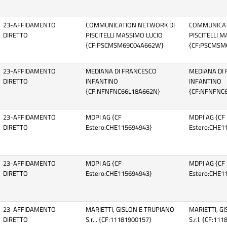
23-AFFIDAMENTO
COMMUNICATION NETWORK DI
COMMUNICAT
DIRETTO
PISCITELLI MASSIMO LUCIO
PISCITELLI 
{CF:PSCMSM69C04A662W}
{CF:PSCMSM
23-AFFIDAMENTO
MEDIANA DI FRANCESCO
MEDIANA DI
DIRETTO
INFANTINO
INFANTINO
{CF:NFNFNC66L18A662N}
{CF:NFNFNC
23-AFFIDAMENTO
MDPI AG {CF
MDPI AG {CF
DIRETTO
Estero:CHE115694943}
Estero:CHE1
23-AFFIDAMENTO
MDPI AG {CF
MDPI AG {CF
DIRETTO
Estero:CHE115694943}
Estero:CHE1
23-AFFIDAMENTO
MARIETTI, GISLON E TRUPIANO
MARIETTI, G
DIRETTO
S.r.l. {CF:11181900157}
S.r.l. {CF:11