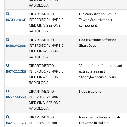
RADIOLOGIA
DIPARTIMENTO
HP Workstation - Z1 G9
INTERDISCIPLINARE DI
Tower Workstation +
B6DB82104E
MEDICINA-SEZIONE
componenti
RADIOLOGIA
DIPARTIMENTO
Realizzazione software
INTERDISCIPLINARE DI
ShareDocs
B6B80AC886
MEDICINA-SEZIONE
RADIOLOGIA
DIPARTIMENTO
"Antibiofilm effects of plant
INTERDISCIPLINARE DI
extracts against
B67AC22DE9
MEDICINA-SEZIONE
Staphylococcus aureus"
RADIOLOGIA
DIPARTIMENTO
Pubblicazione
INTERDISCIPLINARE DI
B6627B8663
MEDICINA-SEZIONE
RADIOLOGIA
DIPARTIMENTO
Pagamento tasse annuali
INTERDISCIPLINARE DI
Brevetto in Italia n.
BA2F4F5DAB