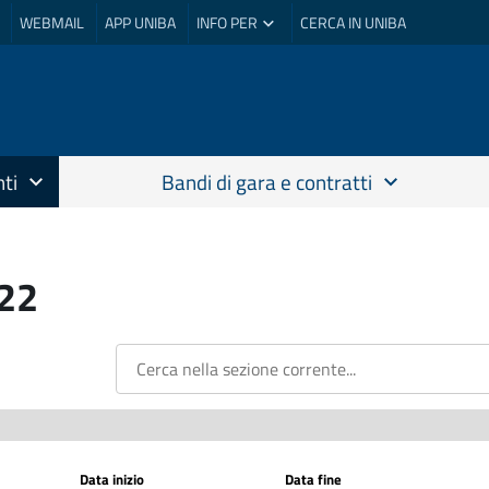
WEBMAIL
APP UNIBA
INFO PER
CERCA IN UNIBA
ti
Bandi di gara e contratti
022
Data inizio
Data fine