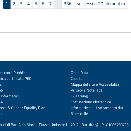
1
2
3
4
5
6
7
...
336
Successivi 20 elementi
>
(corrente)
ni con il Pubblico
Open Data
ica certificata PEC
Credits
a
Mappa del sito
e
Accessibilità
eb
Privacy
e
Note legali
 Informatici
E-learning
SA
Fatturazione elettronica
enere & Gender Equality Plan
Informativa sul trattamento dati
a
5 per mille
studi di Bari Aldo Moro - Piazza Umberto I - 70121 Bari (Italy) - P.I.01086760723