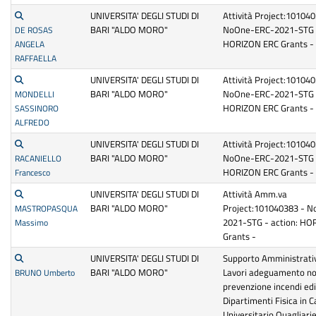
UNIVERSITA' DEGLI STUDI DI
Attività Project:10104
BARI "ALDO MORO"
NoOne-ERC-2021-STG -
DE ROSAS
HORIZON ERC Grants -
ANGELA
RAFFAELLA
UNIVERSITA' DEGLI STUDI DI
Attività Project:10104
BARI "ALDO MORO"
NoOne-ERC-2021-STG -
MONDELLI
HORIZON ERC Grants -
SASSINORO
ALFREDO
UNIVERSITA' DEGLI STUDI DI
Attività Project:10104
BARI "ALDO MORO"
NoOne-ERC-2021-STG -
RACANIELLO
HORIZON ERC Grants -
Francesco
UNIVERSITA' DEGLI STUDI DI
Attività Amm.va
BARI "ALDO MORO"
Project:101040383 - 
MASTROPASQUA
2021-STG - action: HO
Massimo
Grants -
UNIVERSITA' DEGLI STUDI DI
Supporto Amministrati
BARI "ALDO MORO"
Lavori adeguamento n
BRUNO Umberto
prevenzione incendi edi
Dipartimenti Fisica in
Universitario Quagliariel