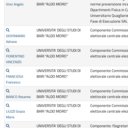
BARI "ALDO MORO"
norme prevenzione incen
Vinci Angelo
Dipartimenti Fisica in
Universitario Quagliariel
Fase di Esecuzione SAL 
UNIVERSITA' DEGLI STUDI DI
Componente Commissi
BARI "ALDO MORO"
elettorale centrale ele
DENTAMARO
Adriano
UNIVERSITA' DEGLI STUDI DI
Componente Commissi
BARI "ALDO MORO"
elettorale centrale ele
FIORENTINO
VINCENZO
UNIVERSITA' DEGLI STUDI DI
Componente Commissi
BARI "ALDO MORO"
elettorale centrale ele
FRANCIOSA
Francesco
UNIVERSITA' DEGLI STUDI DI
Componente Commissi
BARI "ALDO MORO"
elettorale centrale ele
BIANCO Rosanna
UNIVERSITA' DEGLI STUDI DI
Componente Commissi
BARI "ALDO MORO"
elettorale centrale ele
LIUZZI Grazia
Maria
UNIVERSITA' DEGLI STUDI DI
Componente /Segretar