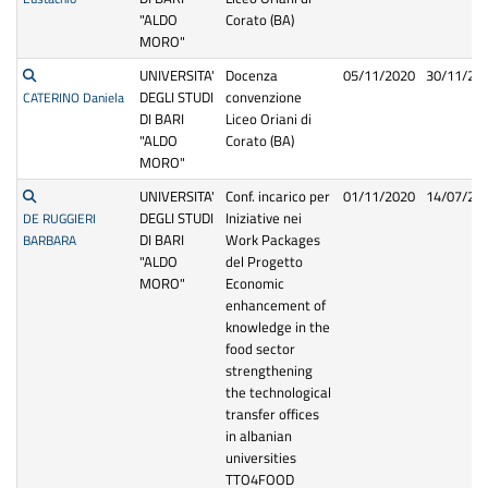
"ALDO
Corato (BA)
MORO"
UNIVERSITA'
Docenza
05/11/2020
30/11/20
DEGLI STUDI
convenzione
CATERINO Daniela
DI BARI
Liceo Oriani di
"ALDO
Corato (BA)
MORO"
UNIVERSITA'
Conf. incarico per
01/11/2020
14/07/20
DEGLI STUDI
Iniziative nei
DE RUGGIERI
DI BARI
Work Packages
BARBARA
"ALDO
del Progetto
MORO"
Economic
enhancement of
knowledge in the
food sector
strengthening
the technological
transfer offices
in albanian
universities
TTO4FOOD