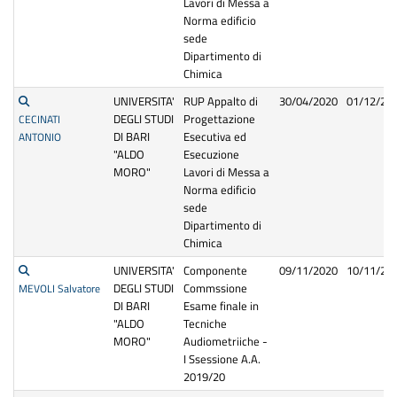
Lavori di Messa a
Norma edificio
sede
Dipartimento di
Chimica
UNIVERSITA'
RUP Appalto di
30/04/2020
01/12/20
DEGLI STUDI
Progettazione
CECINATI
DI BARI
Esecutiva ed
ANTONIO
"ALDO
Esecuzione
MORO"
Lavori di Messa a
Norma edificio
sede
Dipartimento di
Chimica
UNIVERSITA'
Componente
09/11/2020
10/11/20
DEGLI STUDI
Commssione
MEVOLI Salvatore
DI BARI
Esame finale in
"ALDO
Tecniche
MORO"
Audiometriiche -
I Ssessione A.A.
2019/20