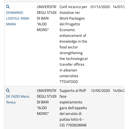
UNIVERSITA'
Conf. incarico per
01/12/2020
14/07/20
DEGLI STUDI
Iniziative nei
DEMARINIS
DI BARI
Work Packages
LOIOTILE ANNA
"ALDO
del Progetto
MARIA
MORO"
Economic
enhancement of
knowledge in the
food sector
strengthening
the technological
transfer offices
in albanian
universities
TTO4FOOD
UNIVERSITA'
Supporto al RUP
12/05/2020
14/04/20
DEGLI STUDI
fase
DE FAZIO Maria
DI BARI
espletamento
Teresa
"ALDO
gara dell'appalto
MORO"
del servizio di
pulizia lotto 6 -
CIG 77939299AB