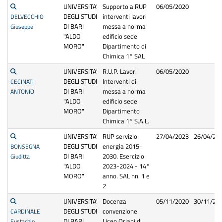
UNIVERSITA'
Supporto a RUP
06/05/2020
DEGLI STUDI
interventi lavori
DELVECCHIO
DI BARI
messa a norma
Giuseppe
"ALDO
edificio sede
MORO"
Dipartimento di
Chimica 1° SAL
UNIVERSITA'
R.U.P. Lavori
06/05/2020
DEGLI STUDI
Interventi di
CECINATI
DI BARI
messa a norma
ANTONIO
"ALDO
edificio sede
MORO"
Dipartimento
Chimica 1° S.A.L.
UNIVERSITA'
RUP servizio
27/04/2023
26/04/20
DEGLI STUDI
energia 2015-
BONSEGNA
DI BARI
2030. Esercizio
Giuditta
"ALDO
2023-2024 - 14°
MORO"
anno. SAL nn. 1 e
2
UNIVERSITA'
Docenza
05/11/2020
30/11/20
DEGLI STUDI
convenzione
CARDINALE
DI BARI
Liceo Oriani di
Eustachio