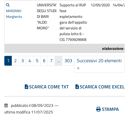
UNIVERSITA'
Supporto al RUP
12/05/2020
14/04/20
DEGLI STUDI
fase
MARZANO
DI BARI
espletamento
Margherita
"ALDO
gara dell'appalto
MORO"
del servizio di
pulizia lotto 6 -
CIG 77939299AB
elaborazione dat
1
2
3
4
5
6
7
...
303
Successivi 20 elementi
>
(corrente)
SCARICA COME TXT
SCARICA COME EXCEL
pubblicato il
08/09/2023
—
STAMPA
ultima modifica
11/07/2025