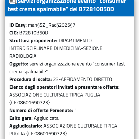
servizi organizzazione evento "consumer
test crema spalmabile" del B72810B50D
ID Easy
man§SZ_Rad§2025§7
CIG
B72810B50D
Struttura proponente
DIPARTIMENTO
INTERDISCIPLINARE DI MEDICINA-SEZIONE
RADIOLOGIA
Oggetto
servizi organizzazione evento "consumer test
crema spalmabile"
Procedura di scelta
23-AFFIDAMENTO DIRETTO
Elenco degli operatori invitati a presentare offerte
ASSOCIAZIONE CULTURALE TIPICA PUGLIA
{CF:08601690723}
Numero di offerte Pervenute
1
Esito gara
Aggiudicata
Aggiudicatario
ASSOCIAZIONE CULTURALE TIPICA
PUGLIA {CF:08601690723}