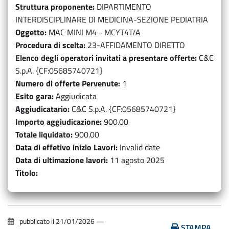
Struttura proponente
DIPARTIMENTO
INTERDISCIPLINARE DI MEDICINA-SEZIONE PEDIATRIA
Oggetto
MAC MINI M4 - MCYT4T/A
Procedura di scelta
23-AFFIDAMENTO DIRETTO
Elenco degli operatori invitati a presentare offerte
C&C
S.p.A. {CF:05685740721}
Numero di offerte Pervenute
1
Esito gara
Aggiudicata
Aggiudicatario
C&C S.p.A. {CF:05685740721}
Importo aggiudicazione
900.00
Totale liquidato
900.00
Data di effetivo inizio Lavori
Invalid date
Data di ultimazione lavori
11 agosto 2025
Titolo
pubblicato il
21/01/2026
—
STAMPA