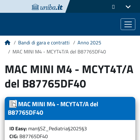
Bandi di gara e contratti
Anno 2025
Home
MAC MINI M4 - MCYT4T/A del B87765DF40
MAC MINI M4 - MCYT4T/A
del B87765DF40
MAC MINI M4 - MCYT4T/A del
B87765DF40
ID Easy
man§SZ_Pediatria§2025§3
CIG
B87765DF40