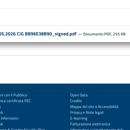
11.05.2026 CIG BB96E38B90_signed.pdf
— Documento PDF, 255 KB
ni con il Pubblico
Open Data
ica certificata PEC
Credits
a
Mappa del sito
e
Accessibilità
eb
Privacy
e
Note legali
 Informatici
E-learning
SA
Fatturazione elettronica
enere & Gender Equality Plan
Informativa sul trattamento dati