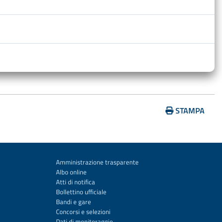
…
STAMPA
Amministrazione trasparente
Albo online
Atti di notifica
Bollettino ufficiale
Bandi e gare
Concorsi e selezioni
Dati di monitoraggio