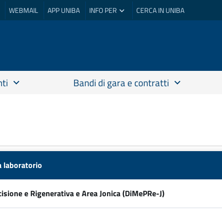
WEBMAIL
APP UNIBA
INFO PER
CERCA IN UNIBA
ti
Bandi di gara e contratti
a laboratorio
cisione e Rigenerativa e Area Jonica (DiMePRe-J)