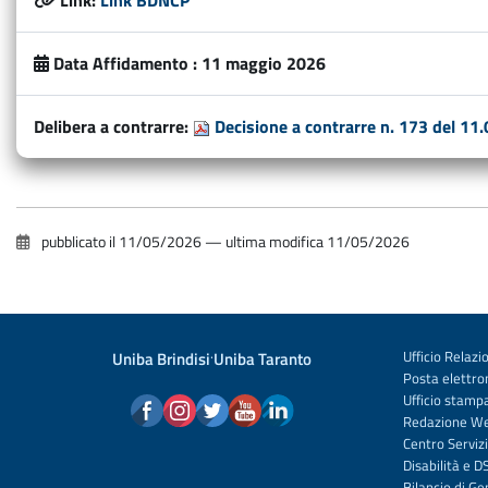
Link:
Link BDNCP
Data Affidamento :
11 maggio 2026
Delibera a contrarre:
Decisione a contrarre n. 173 del 
pubblicato il
11/05/2026
—
ultima modifica
11/05/2026
Uniba Brindisi
·
Uniba Taranto
Ufficio Relazio
Posta elettron
Ufficio stamp
Redazione W
Centro Servizi
Disabilità e D
Bilancio di G