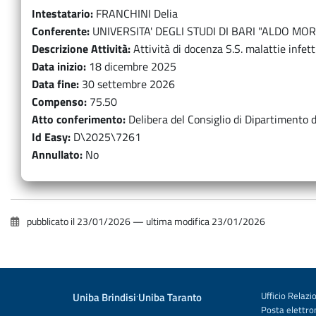
Intestatario
FRANCHINI Delia
Conferente
UNIVERSITA' DEGLI STUDI DI BARI "ALDO MO
Descrizione Attività
Attività di docenza S.S. malattie infet
Data inizio
18 dicembre 2025
Data fine
30 settembre 2026
Compenso
75.50
Atto conferimento
Delibera del Consiglio di Dipartiment
Id Easy
D\2025\7261
Annullato
No
pubblicato il
23/01/2026
—
ultima modifica
23/01/2026
Uniba Brindisi
·
Uniba Taranto
Ufficio Relazio
Posta elettron