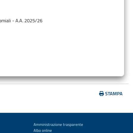
…
ocomiali - A.A. 2025/26
STAMPA
Amministrazione trasparente
Albo online