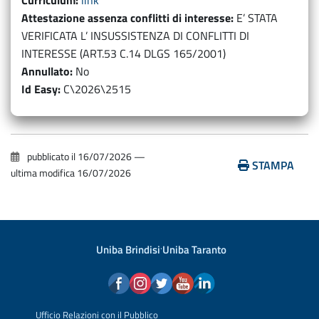
Curriculum
link
Attestazione assenza conflitti di interesse
E’ STATA
VERIFICATA L’ INSUSSISTENZA DI CONFLITTI DI
INTERESSE (ART.53 C.14 DLGS 165/2001)
Annullato
No
Id Easy
C\2026\2515
pubblicato il
16/07/2026
—
STAMPA
ultima modifica
16/07/2026
Uniba Brindisi
·
Uniba Taranto
Ufficio Relazioni con il Pubblico