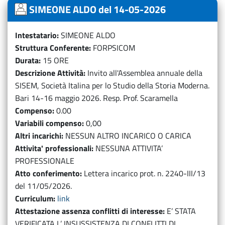
SIMEONE ALDO del 14-05-2026
Intestatario
SIMEONE ALDO
Struttura Conferente
FORPSICOM
Durata
15 ORE
Descrizione Attività
Invito all'Assemblea annuale della
SISEM, Società Italina per lo Studio della Storia Moderna.
Bari 14-16 maggio 2026. Resp. Prof. Scaramella
Compenso
0.00
Variabili compenso
0,00
Altri incarichi
NESSUN ALTRO INCARICO O CARICA
Attivita' professionali
NESSUNA ATTIVITA’
PROFESSIONALE
Atto conferimento
Lettera incarico prot. n. 2240-III/13
del 11/05/2026.
Curriculum
link
Attestazione assenza conflitti di interesse
E’ STATA
VERIFICATA L’ INSUSSISTENZA DI CONFLITTI DI