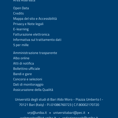
Area Riservata
Open Data
Credits
Mappa del sito
e
Accessibilità
Privacy
e
Note legali
E-learning
Fatturazione elettronica
Informativa sul trattamento dati
5 per mille
Amministrazione trasparente
Albo online
Atti di notifica
Bollettino ufficiale
Bandi e gare
Concorsi e selezioni
Dati di monitoraggio
Assicurazione della Qualità
Università degli studi di Bari Aldo Moro - Piazza Umberto I -
70121 Bari (Italy) - P.I.01086760723 | C.F.80002170720
urp@uniba.it
•
universitabari@pec.it
•
webmaster@ict.uniba.it
•
redazioneweb@uniba.it