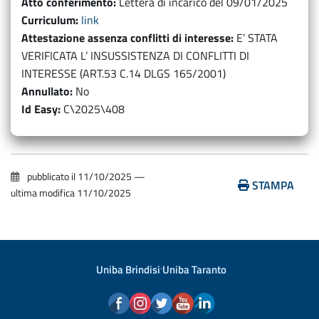
Atto conferimento
Lettera di incarico del 09/01/2025
Curriculum
link
Attestazione assenza conflitti di interesse
E’ STATA
VERIFICATA L’ INSUSSISTENZA DI CONFLITTI DI
INTERESSE (ART.53 C.14 DLGS 165/2001)
Annullato
No
Id Easy
C\2025\408
pubblicato il
11/10/2025
—
STAMPA
ultima modifica
11/10/2025
Uniba Brindisi
·
Uniba Taranto