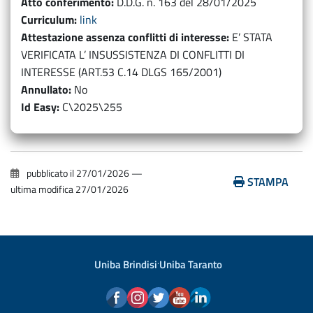
Atto conferimento
D.D.G. n. 163 del 28/01/2025
Curriculum
link
Attestazione assenza conflitti di interesse
E’ STATA
VERIFICATA L’ INSUSSISTENZA DI CONFLITTI DI
INTERESSE (ART.53 C.14 DLGS 165/2001)
Annullato
No
Id Easy
C\2025\255
pubblicato il
27/01/2026
—
STAMPA
ultima modifica
27/01/2026
Uniba Brindisi
·
Uniba Taranto