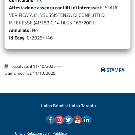
Curriculum
link
Attestazione assenza conflitti di interesse
E’ STATA
VERIFICATA L’ INSUSSISTENZA DI CONFLITTI DI
INTERESSE (ART.53 C.14 DLGS 165/2001)
Annullato
No
Id Easy
C\2025\146
pubblicato il
11/10/2025
—
STAMPA
ultima modifica
11/10/2025
Uniba Brindisi
·
Uniba Taranto
Ufficio Relazioni con il Pubblico