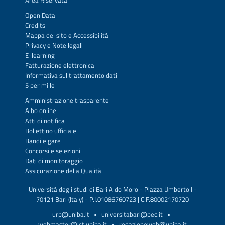
Area Riservata
Open Data
Credits
Mappa del sito
e
Accessibilità
Privacy
e
Note legali
E-learning
Fatturazione elettronica
Informativa sul trattamento dati
5 per mille
Amministrazione trasparente
Albo online
Atti di notifica
Bollettino ufficiale
Bandi e gare
Concorsi e selezioni
Dati di monitoraggio
Assicurazione della Qualità
Università degli studi di Bari Aldo Moro - Piazza Umberto I -
70121 Bari (Italy) - P.I.01086760723 | C.F.80002170720
urp@uniba.it
•
universitabari@pec.it
•
webmaster@ict.uniba.it
•
redazioneweb@uniba.it