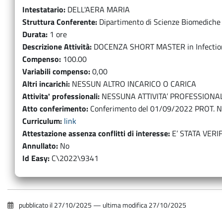
Intestatario
DELL'AERA MARIA
Struttura Conferente
Dipartimento di Scienze Biomedich
Durata
1 ore
Descrizione Attività
DOCENZA SHORT MASTER in Infection
Compenso
100.00
Variabili compenso
0,00
Altri incarichi
NESSUN ALTRO INCARICO O CARICA
Attivita' professionali
NESSUNA ATTIVITA’ PROFESSIONA
Atto conferimento
Conferimento del 01/09/2022 PROT. N.
Curriculum
link
Attestazione assenza conflitti di interesse
E’ STATA VERI
Annullato
No
Id Easy
C\2022\9341
pubblicato il
27/10/2025
—
ultima modifica
27/10/2025