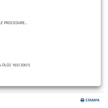
…
LE PROCEDURE...
14 DLGS 165/2001)
STAMPA