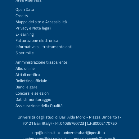
Area Riservata
Open Data
Credits
Mappa del sito
e
Accessibilità
Privacy
e
Note legali
E-learning
Fatturazione elettronica
Informativa sul trattamento dati
5 per mille
Amministrazione trasparente
Albo online
Atti di notifica
Bollettino ufficiale
Bandi e gare
Concorsi e selezioni
Dati di monitoraggio
Assicurazione della Qualità
Università degli studi di Bari Aldo Moro - Piazza Umberto I -
70121 Bari (Italy) - P.I.01086760723 | C.F.80002170720
urp@uniba.it
•
universitabari@pec.it
•
webmaster@ict.uniba.it
•
redazioneweb@uniba.it