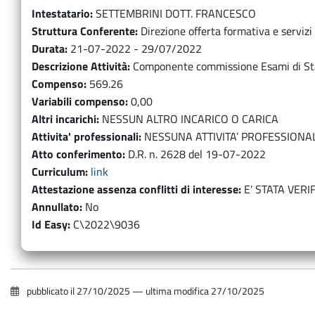
Intestatario
SETTEMBRINI DOTT. FRANCESCO
Struttura Conferente
Direzione offerta formativa e servizi
Durata
21-07-2022 - 29/07/2022
Descrizione Attività
Componente commissione Esami di Stat
Compenso
569.26
Variabili compenso
0,00
Altri incarichi
NESSUN ALTRO INCARICO O CARICA
Attivita' professionali
NESSUNA ATTIVITA’ PROFESSIONA
Atto conferimento
D.R. n. 2628 del 19-07-2022
Curriculum
link
Attestazione assenza conflitti di interesse
E’ STATA VERI
Annullato
No
Id Easy
C\2022\9036
pubblicato il
27/10/2025
—
ultima modifica
27/10/2025