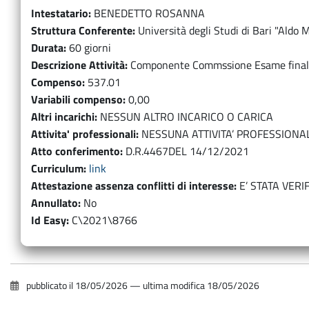
Intestatario
BENEDETTO ROSANNA
Struttura Conferente
Università degli Studi di Bari "Aldo 
Durata
60 giorni
Descrizione Attività
Componente Commssione Esame finale i
Compenso
537.01
Variabili compenso
0,00
Altri incarichi
NESSUN ALTRO INCARICO O CARICA
Attivita' professionali
NESSUNA ATTIVITA’ PROFESSIONA
Atto conferimento
D.R.4467DEL 14/12/2021
Curriculum
link
Attestazione assenza conflitti di interesse
E’ STATA VERI
Annullato
No
Id Easy
C\2021\8766
pubblicato il
18/05/2026
—
ultima modifica
18/05/2026