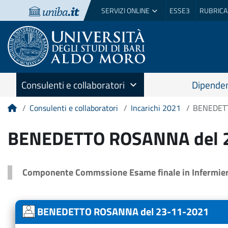
SERVIZI ONLINE
ESSE3
RUBRICA
Consulenti e collaboratori
Dipenden
Consulenti e collaboratori
Incarichi 2021
BENEDET
Home
BENEDETTO ROSANNA del 
Componente Commssione Esame finale in Infermieris
BENEDETTO ROSANNA del 23-11-2021