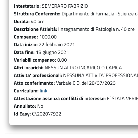
Intestatario
SEMERARO FABRIZIO
Struttura Conferente
Dipartimento di Farmacia -Scienze 
Durata
40 ore
Descrizione Attività
Iinsegnamento di Patologia n. 40 ore
Compenso
1000.00
Data inizio
22 febbraio 2021
Data fine
18 giugno 2021
Variabili compenso
0,00
Altri incarichi
NESSUN ALTRO INCARICO O CARICA
Attivita' professionali
NESSUNA ATTIVITA’ PROFESSIONA
Atto conferimento
Verbale C.D. del 28/07/2020
Curriculum
link
Attestazione assenza conflitti di interesse
E’ STATA VERI
Annullato
No
Id Easy
C\2020\7922