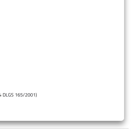
…
14 DLGS 165/2001)