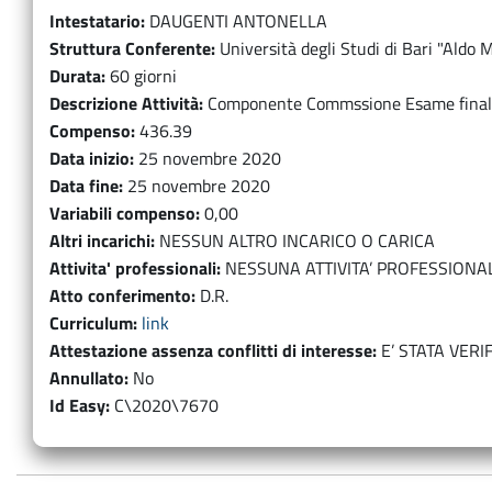
Intestatario
DAUGENTI ANTONELLA
Struttura Conferente
Università degli Studi di Bari "Aldo 
Durata
60 giorni
Descrizione Attività
Componente Commssione Esame finale i
Compenso
436.39
Data inizio
25 novembre 2020
Data fine
25 novembre 2020
Variabili compenso
0,00
Altri incarichi
NESSUN ALTRO INCARICO O CARICA
Attivita' professionali
NESSUNA ATTIVITA’ PROFESSIONA
Atto conferimento
D.R.
Curriculum
link
Attestazione assenza conflitti di interesse
E’ STATA VERI
Annullato
No
Id Easy
C\2020\7670