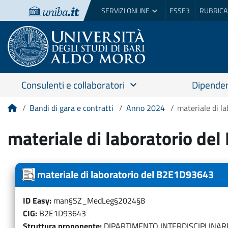
SERVIZI ONLINE
ESSE3
RUBRICA
Consulenti e collaboratori
Dipenden
Bandi di gara e contratti
Anno 2024
materiale di 
Home
materiale di laboratorio d
materiale di laboratorio del B2E1D93643
ID Easy
man§SZ_MedLeg§2024§8
CIG
B2E1D93643
Struttura proponente
DIPARTIMENTO INTERDISCIPLINAR