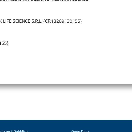
 LIFE SCIENCE S.R.L. {CF:13209130155}
155}
ni con il Pubblico
Open Data