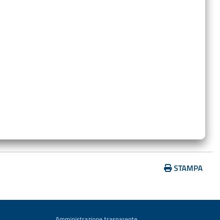
…
STAMPA
Amministrazione trasparente