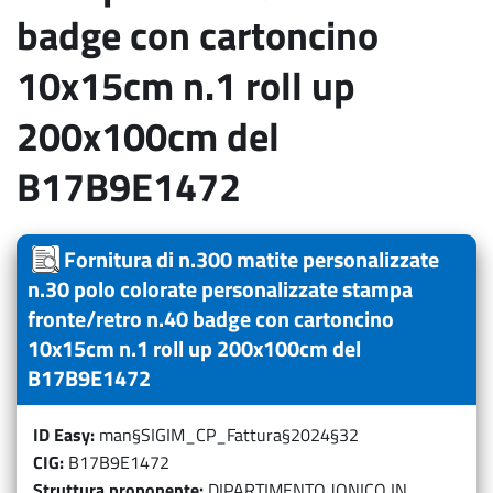
badge con cartoncino
10x15cm n.1 roll up
200x100cm del
B17B9E1472
Fornitura di n.300 matite personalizzate
n.30 polo colorate personalizzate stampa
fronte/retro n.40 badge con cartoncino
10x15cm n.1 roll up 200x100cm del
B17B9E1472
ID Easy
man§SIGIM_CP_Fattura§2024§32
CIG
B17B9E1472
Struttura proponente
DIPARTIMENTO JONICO IN