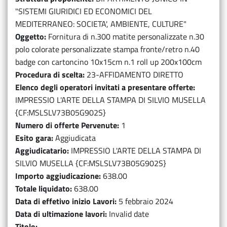
"SISTEMI GIURIDICI ED ECONOMICI DEL
MEDITERRANEO: SOCIETA', AMBIENTE, CULTURE"
Oggetto
Fornitura di n.300 matite personalizzate n.30
polo colorate personalizzate stampa fronte/retro n.40
badge con cartoncino 10x15cm n.1 roll up 200x100cm
Procedura di scelta
23-AFFIDAMENTO DIRETTO
Elenco degli operatori invitati a presentare offerte
IMPRESSIO L'ARTE DELLA STAMPA DI SILVIO MUSELLA
{CF:MSLSLV73B05G902S}
Numero di offerte Pervenute
1
Esito gara
Aggiudicata
Aggiudicatario
IMPRESSIO L'ARTE DELLA STAMPA DI
SILVIO MUSELLA {CF:MSLSLV73B05G902S}
Importo aggiudicazione
638.00
Totale liquidato
638.00
Data di effetivo inizio Lavori
5 febbraio 2024
Data di ultimazione lavori
Invalid date
Titolo