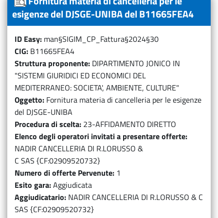
Fornitura materia di cancelleria per le
esigenze del DJSGE-UNIBA del B11665FEA4
ID Easy
man§SIGIM_CP_Fattura§2024§30
CIG
B11665FEA4
Struttura proponente
DIPARTIMENTO JONICO IN
"SISTEMI GIURIDICI ED ECONOMICI DEL
MEDITERRANEO: SOCIETA', AMBIENTE, CULTURE"
Oggetto
Fornitura materia di cancelleria per le esigenze
del DJSGE-UNIBA
Procedura di scelta
23-AFFIDAMENTO DIRETTO
Elenco degli operatori invitati a presentare offerte
NADIR CANCELLERIA DI R.LORUSSO &
C SAS {CF:02909520732}
Numero di offerte Pervenute
1
Esito gara
Aggiudicata
Aggiudicatario
NADIR CANCELLERIA DI R.LORUSSO & C
SAS {CF:02909520732}