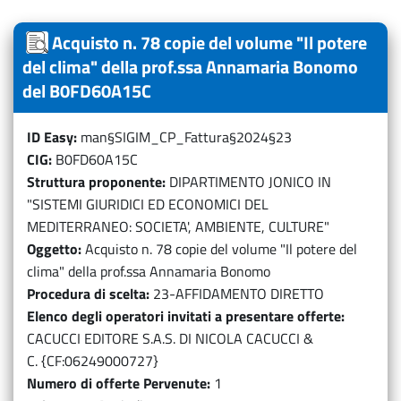
Acquisto n. 78 copie del volume "Il potere
del clima" della prof.ssa Annamaria Bonomo
del B0FD60A15C
ID Easy
man§SIGIM_CP_Fattura§2024§23
CIG
B0FD60A15C
Struttura proponente
DIPARTIMENTO JONICO IN
"SISTEMI GIURIDICI ED ECONOMICI DEL
MEDITERRANEO: SOCIETA', AMBIENTE, CULTURE"
Oggetto
Acquisto n. 78 copie del volume "Il potere del
clima" della prof.ssa Annamaria Bonomo
Procedura di scelta
23-AFFIDAMENTO DIRETTO
Elenco degli operatori invitati a presentare offerte
CACUCCI EDITORE S.A.S. DI NICOLA CACUCCI &
C. {CF:06249000727}
Numero di offerte Pervenute
1