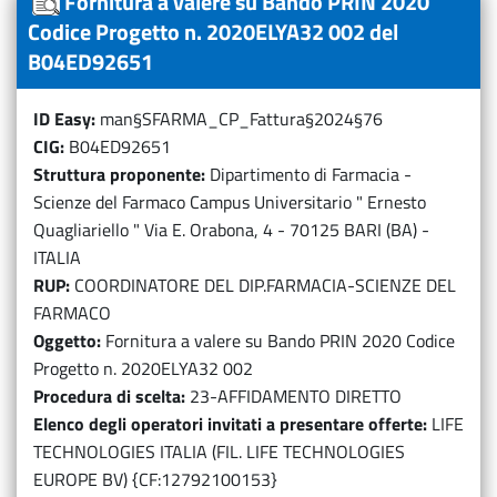
Fornitura a valere su Bando PRIN 2020
Codice Progetto n. 2020ELYA32 002 del
B04ED92651
ID Easy
man§SFARMA_CP_Fattura§2024§76
CIG
B04ED92651
Struttura proponente
Dipartimento di Farmacia -
Scienze del Farmaco Campus Universitario " Ernesto
Quagliariello " Via E. Orabona, 4 - 70125 BARI (BA) -
ITALIA
RUP
COORDINATORE DEL DIP.FARMACIA-SCIENZE DEL
FARMACO
Oggetto
Fornitura a valere su Bando PRIN 2020 Codice
Progetto n. 2020ELYA32 002
Procedura di scelta
23-AFFIDAMENTO DIRETTO
Elenco degli operatori invitati a presentare offerte
LIFE
TECHNOLOGIES ITALIA (FIL. LIFE TECHNOLOGIES
EUROPE BV) {CF:12792100153}