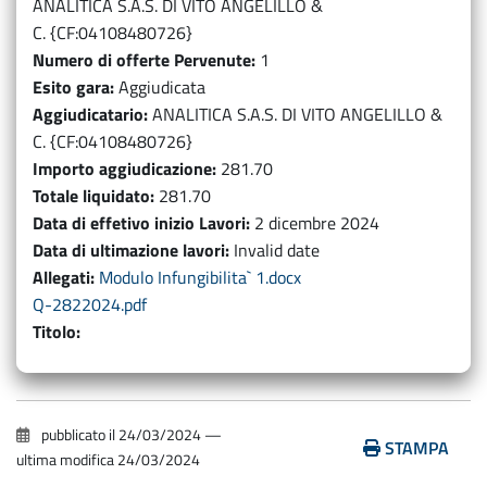
ANALITICA S.A.S. DI VITO ANGELILLO &
C. {CF:04108480726}
Numero di offerte Pervenute
1
Esito gara
Aggiudicata
Aggiudicatario
ANALITICA S.A.S. DI VITO ANGELILLO &
C. {CF:04108480726}
Importo aggiudicazione
281.70
Totale liquidato
281.70
Data di effetivo inizio Lavori
2 dicembre 2024
Data di ultimazione lavori
Invalid date
Allegati
Modulo Infungibilita` 1.docx
Q-2822024.pdf
Titolo
pubblicato il
24/03/2024
—
STAMPA
ultima modifica
24/03/2024