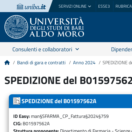
SERVIZI ONLINE
ESSE3
RUBRICA
Consulenti e collaboratori
Dipenden
Bandi di gara e contratti
Anno 2024
SPEDIZIONE d
Home
SPEDIZIONE del B0159756
SPEDIZIONE del B01597562A
ID Easy
man§SFARMA_CP_Fattura§2024§759
CIG
B01597562A
Struttura proponente
Dipartimento di Farmacia - Scienze 