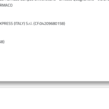
FARMACO
PRESS (ITALY) S.r.l. {CF:04209680158}
58}