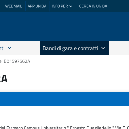
WEBMAIL
APP UNIBA
INFO PER
CERCA IN UNIBA
ti
Bandi di gara e contratti
el B01597562A
2A
del Farmaco Campus Universitario " Ernesto Quagliariello " Via E.