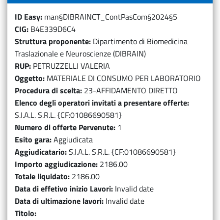
ID Easy
man§DIBRAINCT_ContPasCom§2024§5
CIG
B4E339D6C4
Struttura proponente
Dipartimento di Biomedicina
Traslazionale e Neuroscienze (DIBRAIN)
RUP
PETRUZZELLI VALERIA
Oggetto
MATERIALE DI CONSUMO PER LABORATORIO
Procedura di scelta
23-AFFIDAMENTO DIRETTO
Elenco degli operatori invitati a presentare offerte
S.I.A.L. S.R.L. {CF:01086690581}
Numero di offerte Pervenute
1
Esito gara
Aggiudicata
Aggiudicatario
S.I.A.L. S.R.L. {CF:01086690581}
Importo aggiudicazione
2186.00
Totale liquidato
2186.00
Data di effetivo inizio Lavori
Invalid date
Data di ultimazione lavori
Invalid date
Titolo