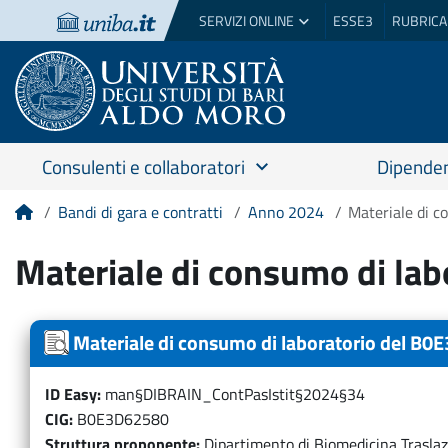
SERVIZI ONLINE
ESSE3
RUBRICA
Consulenti e collaboratori
Dipenden
Bandi di gara e contratti
Anno 2024
Materiale di 
Home
Materiale di consumo di la
Materiale di consumo di laboratorio del B
ID Easy
man§DIBRAIN_ContPasIstit§2024§34
CIG
B0E3D62580
Struttura proponente
Dipartimento di Biomedicina Trasla