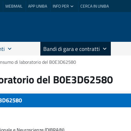
WEBMAIL
APP UNIBA
INFO PER
CERCA IN UNIBA
ti
Bandi di gara e contratti
consumo di laboratorio del B0E3D62580
boratorio del B0E3D62580
0E3D62580
zionale e Neuroscienze (DIBRAIN)