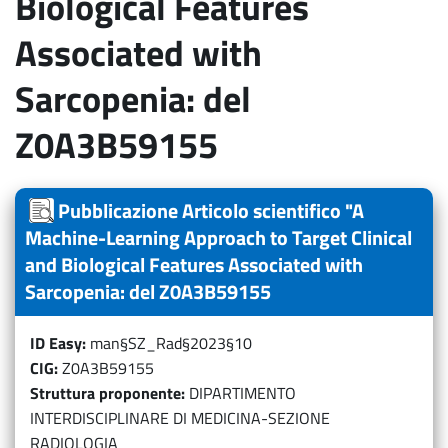
Biological Features
Associated with
Sarcopenia: del
Z0A3B59155
Pubblicazione Articolo scientifico "A
Machine-Learning Approach to Target Clinical
and Biological Features Associated with
Sarcopenia: del Z0A3B59155
ID Easy
man§SZ_Rad§2023§10
CIG
Z0A3B59155
Struttura proponente
DIPARTIMENTO
INTERDISCIPLINARE DI MEDICINA-SEZIONE
RADIOLOGIA