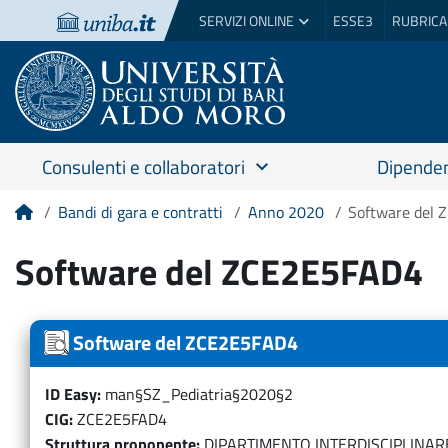
SERVIZI ONLINE
ESSE3
RUBRICA
Consulenti e collaboratori
Dipenden
Bandi di gara e contratti
Anno 2020
Software del
Home
Software del ZCE2E5FAD4
Software del ZCE2E5FAD4
ID Easy
man§SZ_Pediatria§2020§2
CIG
ZCE2E5FAD4
Struttura proponente
DIPARTIMENTO INTERDISCIPLINARE