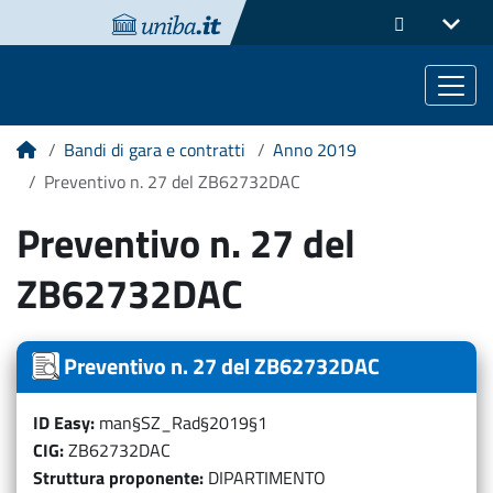
Bandi di gara e contratti
Anno 2019
Home
Preventivo n. 27 del ZB62732DAC
Preventivo n. 27 del
ZB62732DAC
Preventivo n. 27 del ZB62732DAC
ID Easy
man§SZ_Rad§2019§1
CIG
ZB62732DAC
Struttura proponente
DIPARTIMENTO