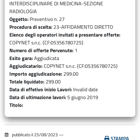
INTERDISCIPLINARE DI MEDICINA-SEZIONE
RADIOLOGIA
Oggetto
Preventivo n. 27
Procedura di scelta
23-AFFIDAMENTO DIRETTO
Elenco degli operatori invitati a presentare offerte
COPYNET s.n.c. {CF:05356780725}
Numero di offerte Pervenute
1
Esito gara
Aggiudicata
Aggiudicatario
COPYNET s.n.c. {CF:05356780725}
Importo aggiudicazione
299.00
Totale liquidato
299.00
Data di effetivo inizio Lavori
Invalid date
Data di ultimazione lavori
5 giugno 2019
Titolo
pubblicato il
25/08/2023
—
STAMPA