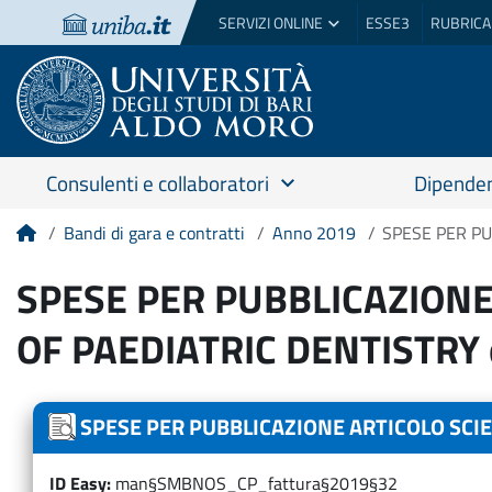
SERVIZI ONLINE
ESSE3
RUBRICA
Consulenti e collaboratori
Dipenden
Bandi di gara e contratti
Anno 2019
SPESE PER PU
Home
SPESE PER PUBBLICAZIONE
OF PAEDIATRIC DENTISTRY
SPESE PER PUBBLICAZIONE ARTICOLO SCIE
ID Easy
man§SMBNOS_CP_fattura§2019§32